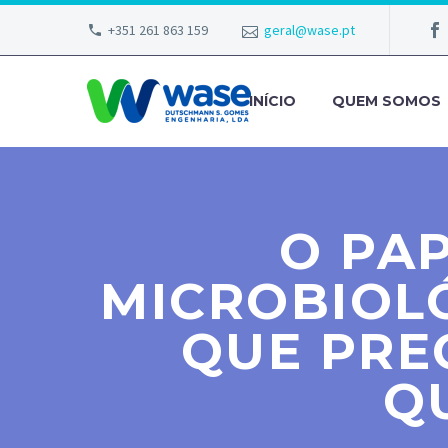
+351 261 863 159
geral@wase.pt
INÍCIO
QUEM SOMOS
O PA
MICROBIOLÓ
QUE PRE
Q