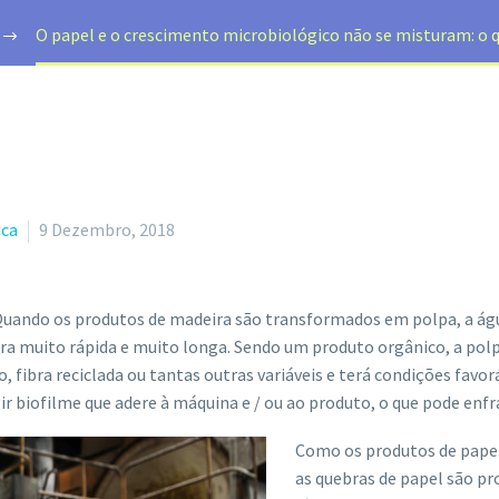
O papel e o crescimento microbiológico não se misturam: o q
ica
9 Dezembro, 2018
. Quando os produtos de madeira são transformados em polpa, a ág
a muito rápida e muito longa. Sendo um produto orgânico, a polpa
 fibra reciclada ou tantas outras variáveis e terá condições favo
 biofilme que adere à máquina e / ou ao produto, o que pode enfr
Como os produtos de pape
as quebras de papel são p