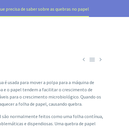
ue precisa de saber sobre as quebras no papel



ua é usada para mover a polpa para a máquina de
 e o papel tendem a facilitar o crescimento de
ráveis para o crescimento microbiológico. Quando os
aquecer a folha de papel, causando quebra.
l são normalmente feitos como uma folha contínua,
roblemáticas e dispendiosas. Uma quebra de papel