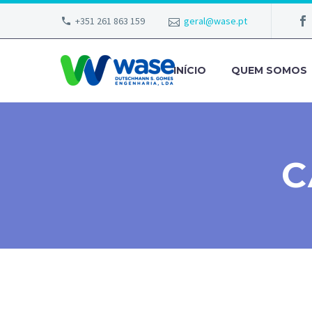
+351 261 863 159
geral@wase.pt
INÍCIO
QUEM SOMOS
C