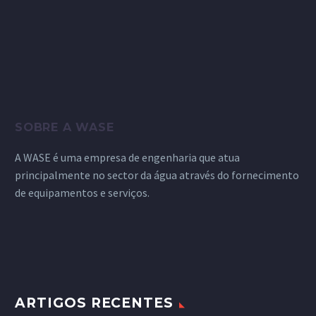
NO SETOR DA SAÚDE
prevenção e avaliação do
05 Mai 2021
risco na sua rede de água?
Há uma forma simples
que o ajuda…
SOBRE A WASE
A WASE é uma empresa de engenharia que atua
principalmente no sector da água através do fornecimento
de equipamentos e serviços.
ARTIGOS RECENTES