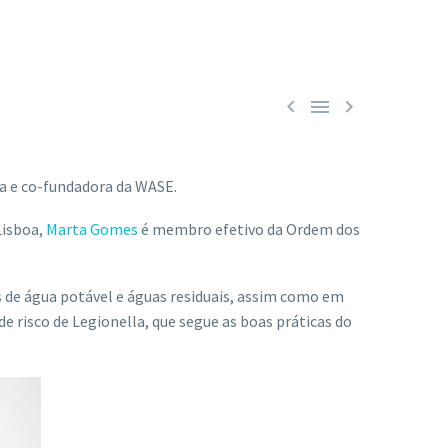



ca e co-fundadora da WASE.
Lisboa,
Marta Gomes
é membro efetivo da Ordem dos
s de água potável e águas residuais, assim como em
e risco de Legionella, que segue as boas práticas do