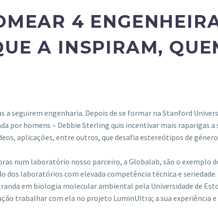
OMEAR 4 ENGENHEIRA
QUE A INSPIRAM, QUE
gas a seguirem engenharia. Depois de se formar na Stanford Univ
da por homens – Debbie Sterling quis incentivar mais raparigas a s
vídeos, aplicações, entre outros, que desafia estereótipos de gé
oras num laboratório nosso parceiro, a Globalab, são o exemplo
dos laboratórios com elevada competência técnica e seriedade. 
stranda em biologia molecular ambiental pela Universidade de Es
ção trabalhar com ela no projeto LuminUltra; a sua experiência 