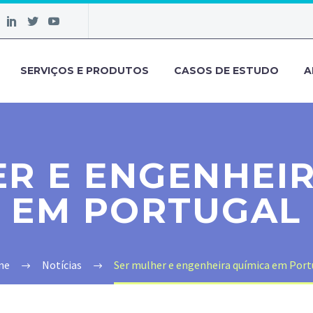
SERVIÇOS E PRODUTOS
CASOS DE ESTUDO
A
R E ENGENHEI
EM PORTUGAL
me
Notícias
Ser mulher e engenheira química em Port