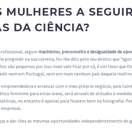
S MULHERES A SEGUI
S DA CIÊNCIA?
profissional, algum
machismo, preconceito e desigualdade de opo
progredir na sua carreira, foi-lhe dito pelo seu diretor que “ag
os são pequenos por isso mais vale ficar por cá, é um favor que lhe
rogredir nem em Portugal, nem em mais nenhum país daquela multin
r empreendedora e arrancar com o meu próprio negócio, pois tam
público feminino para estas áreas, será através de atitudes e medi
minatórias, no entanto é apenas para ficarem bem na fotografia. P
e empresas.
egas e dar-lhes as mesmas oportunidades independentemente do gé