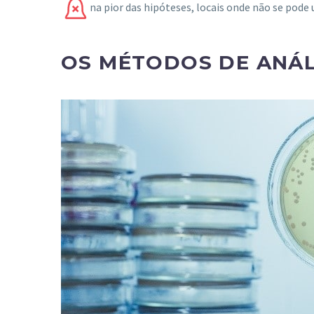
na pior das hipóteses, locais onde não se pode u
OS M
É
TODOS DE AN
Á