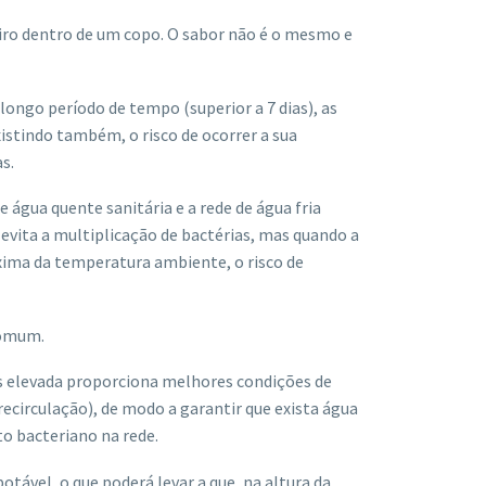
ro dentro de um copo. O sabor não é o mesmo e
ongo período de tempo (superior a 7 dias), as
istindo também, o risco de ocorrer a sua
s.
e água quente sanitária e a rede de água fria
 evita a multiplicação de bactérias, mas quando a
xima da temperatura ambiente, o risco de
comum.
is elevada proporciona melhores condições de
ecirculação), de modo a garantir que exista água
o bacteriano na rede.
tável, o que poderá levar a que, na altura da