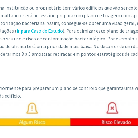
a instituição ou proprietário tem vários edifícios que vão ser c
imultâneo, será necessário preparar um plano de triagem com apen
orização bacteriana. Assim, consegue-se obter uma visão geral, e
lações (
ir para Caso de Estudo
). Para otimizar este plano de triag
 o seu uso e risco de contaminação bacteriológica. Por exemplo,
cio de oficina terá uma prioridade mais baixa. No decorrer de um d
derarmos 3 a 5 amostras retiradas em pontos estratégicos de cada 
riormente para preparar um plano de controlo que garanta uma ver
a edifício.