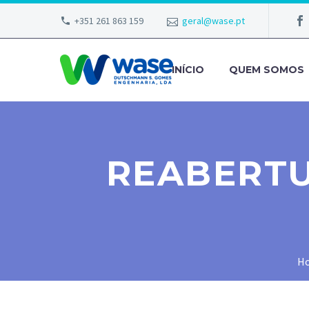
+351 261 863 159
geral@wase.pt
INÍCIO
QUEM SOMOS
REABERTU
H