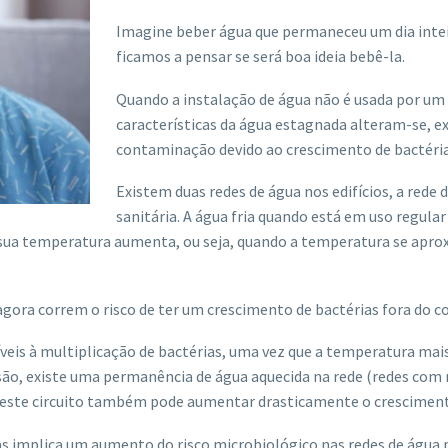
Imagine beber água que permaneceu um dia intei
ficamos a pensar se será boa ideia bebê-la.
Quando a instalação de água não é usada por um l
características da água estagnada alteram-se, ex
contaminação devido ao crescimento de bactéria
Existem duas redes de água nos edifícios, a rede d
sanitária. A água fria quando está em uso regular
 sua temperatura aumenta, ou seja, quando a temperatura se apro
gora correm o risco de ter um crescimento de bactérias fora do 
veis à multiplicação de bactérias, uma vez que a temperatura ma
são, existe uma permanência de água aquecida na rede (redes com r
 neste circuito também pode aumentar drasticamente o cresciment
as implica um aumento do risco microbiológico nas redes de água po