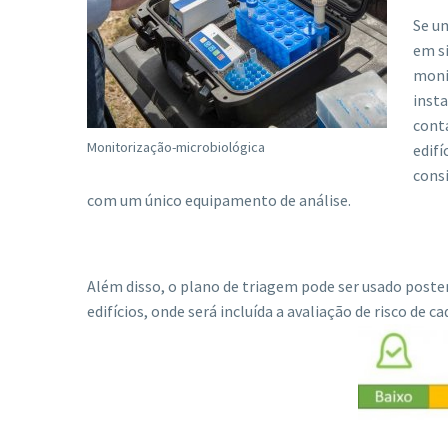
Se um
em s
monit
insta
conta
Monitorização-microbiológica
edifí
consi
com um único equipamento de análise.
Além disso, o plano de triagem pode ser usado poste
edifícios, onde será incluída a avaliação de risco de cad