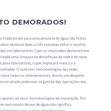
ITO DEMORADOS!
o tradicionais para uma amostra de água são feitos
 podem demorar duas a três semanas entre a recolha
ados em laboratório. Caso os resultados demonstrem
ealizada uma limpeza ou desinfeção da rede e de novo
 para laboratório, o que implicará mais 2 a 3
sultados. O controlo microbiológico das redes
 para todos os intervenientes. Assim, um despiste
-se um aliado poderoso na gestão das operações das
 quanto ao risco microbiológico da instalação. Por
ivre num ponto de uso de água não significa
rganismos pois o cloro só é eficaz nos