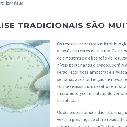
tilizar água.
LISE TRADICIONAIS S
Ã
O MU
Os testes de controlo microbiológic
através de testes de cultura. Estes
de amostras e a obtenção de result
níveis bacterianos elevados, será r
serão recolhidas amostras e enviadas
semanas até à obtenção de novos re
torna-se assim um desafio temporal
microbiológico inicial rápido torna
instalações.
Os despistes rápidos dão informação
vezes a presença de cloro residual l
necessariamente a ausência de micro