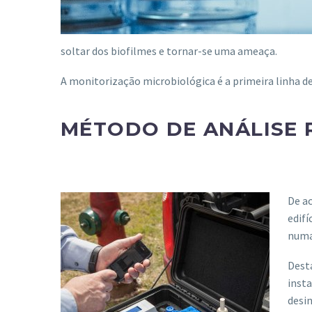
soltar dos biofilmes e tornar-se uma ameaça.
A monitorização microbiológica é a primeira linha d
MÉTODO DE ANÁLISE 
De a
edifí
numa
Desta
insta
desin